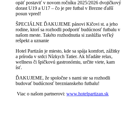
opäť postaviť v novom ročníku 2025/2026 dvojičkový
dorast U19 a U17 – čo je pre futbal v Brezne ďalší
posun vpred!
ŠPECIÁLNE ĎAKUJEME pánovi Kičovi st. a jeho
rodine, ktorí sa rozhodli podporiť budúcnosť futbalu v
našom meste. Takéto rozhodnutia si zaslúžia veľký
rešpekt a uznanie
Hotel Partizán je miesto, kde sa spája komfort, zážitky
a príroda v srdci Nízkych Tatier. Ak hľadáte relax,
wellness či špičkovú gastronómiu, určite viete, kam
ísť.
ĎAKUJEME, že spoločne s nami ste sa rozhodli
budovať budúcnosť breznianskeho futbalu!
Viac o našom partnerovi:
www.hotelpartizan.sk