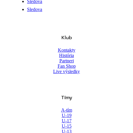
Sledova
Sledova
Klub
Kontakty
História
Partneri
Fan Shop
Live výsledky
Tímy
A-tím
U-19
U-17
U-15
U-13