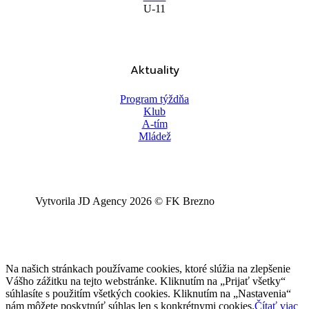
U-11
Aktuality
Program týždňa
Klub
A-tím
Mládež
Vytvorila JD Agency 2026 © FK Brezno
Na našich stránkach používame cookies, ktoré slúžia na zlepšenie
Vášho zážitku na tejto webstránke. Kliknutím na „Prijať všetky“
súhlasíte s použitím všetkých cookies. Kliknutím na „Nastavenia“
nám môžete poskytnúť súhlas len s konkrétnymi cookies.
Čítať viac