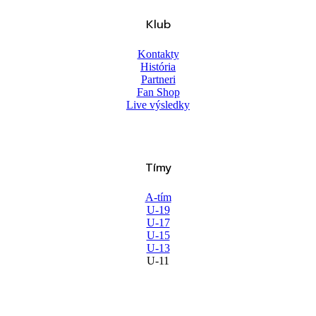
Klub
Kontakty
História
Partneri
Fan Shop
Live výsledky
Tímy
A-tím
U-19
U-17
U-15
U-13
U-11