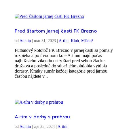
Pred štartom jarnej časti FK Brezno
od
Admin
|
mar 31, 2023
|
A-tím
,
Klub
,
Mládež
Futbalový kolotoč FK Brezno v jarnej časti sa pomaly
rozbieha a po úvodnom kole A-tímu majú počas
najbližsieho víkendu ostrý štart pred sebou žiacke
družstvá a posledné do súťažného obdobia vytúpia
dorasty. Krátky sumár každej kategórie pred jarnou
časťou nájdete v...
A-tím v derby s prehrou
od
Admin
|
apr 25, 2024
|
A-tím