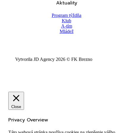
Aktuality
Program týždňa
Klub
A-tím
Mládež
Vytvorila JD Agency 2026 © FK Brezno
Close
Privacy Overview
Táto webová stránka používa cookies na zlepšenie vášho