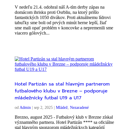
V nedeľu 21.4. odohral náš A-tím derby zápas na
domácom ihrisku proti Osrbliu, na ktorý prišlo
fantastických 1050 divákov. Proti aktuálnemu lídrovi
tabuľky sme boli od prvých minút herne lepší, žiaľ
sme mali opať problém v koncovke a nepremenili sme
viacero gólových...
Hotel Partizán sa stal hlavným partnerom
futbalového klubu v Brezne – podporuje
mládežnícky futbal U19 a U17
od
Admin
|
sep 2, 2025
|
Mládež
,
Nezaradené
Brezno, august 2025 - Futbalový klub v Brezne získal
významného partnera. Hotel Partizán **** sa oficiálne
stal hlavným sponzorom mládežníckych kategórií