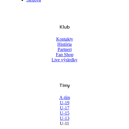
Klub
Kontakty
História
Partneri
Fan Shop
Live výsledky
Tímy
A-tím
U-19
U-17
U-15
U-13
U-11