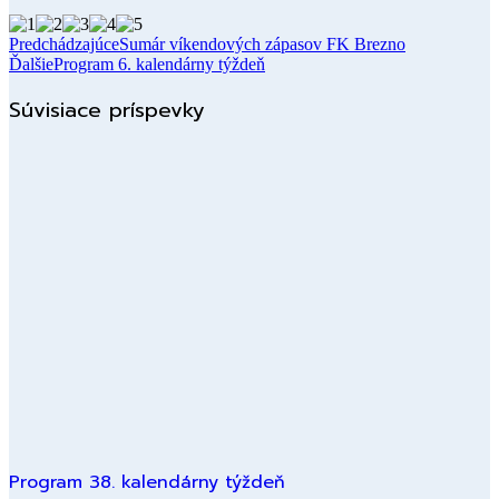
Predchádzajúce
Sumár víkendových zápasov FK Brezno
Ďalšie
Program 6. kalendárny týždeň
Súvisiace príspevky
Program 38. kalendárny týždeň