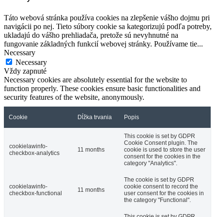
Táto webová stránka používa cookies na zlepšenie vášho dojmu pri
navigácii po nej. Tieto súbory cookie sa kategorizujú podľa potreby,
ukladajú do vášho prehliadača, pretože sú nevyhnutné na
fungovanie základných funkcií webovej stránky. Používame tie
...
Necessary
Necessary
Vždy zapnuté
Necessary cookies are absolutely essential for the website to
function properly. These cookies ensure basic functionalities and
security features of the website, anonymously.
Cookie
Dĺžka trvania
Popis
This cookie is set by GDPR
Cookie Consent plugin. The
cookielawinfo-
11 months
cookie is used to store the user
checkbox-analytics
consent for the cookies in the
category "Analytics".
The cookie is set by GDPR
cookielawinfo-
cookie consent to record the
11 months
checkbox-functional
user consent for the cookies in
the category "Functional".
This cookie is set by GDPR