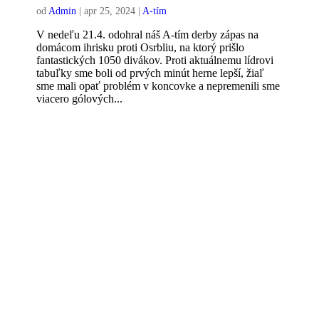
od
Admin
|
apr 25, 2024
|
A-tím
V nedeľu 21.4. odohral náš A-tím derby zápas na
domácom ihrisku proti Osrbliu, na ktorý prišlo
fantastických 1050 divákov. Proti aktuálnemu lídrovi
tabuľky sme boli od prvých minút herne lepší, žiaľ
sme mali opať problém v koncovke a nepremenili sme
viacero gólových...