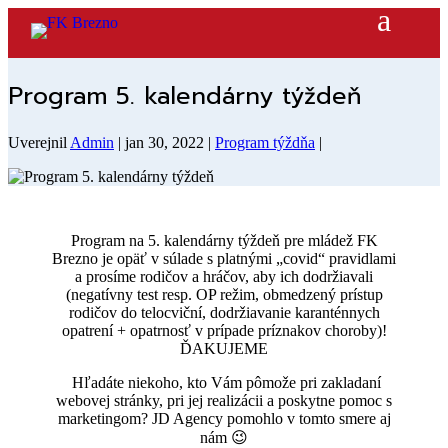
Program 5. kalendárny týždeň
Uverejnil
Admin
|
jan 30, 2022
|
Program týždňa
|
Program na 5. kalendárny týždeň pre mládež FK
Brezno je opäť v súlade s platnými „covid“ pravidlami
a prosíme rodičov a hráčov, aby ich dodržiavali
(negatívny test resp. OP režim, obmedzený prístup
rodičov do telocviční, dodržiavanie karanténnych
opatrení + opatrnosť v prípade príznakov choroby)!
ĎAKUJEME
Hľadáte niekoho, kto Vám pômože pri zakladaní
webovej stránky, pri jej realizácii a poskytne pomoc s
marketingom? JD Agency pomohlo v tomto smere aj
nám 😉