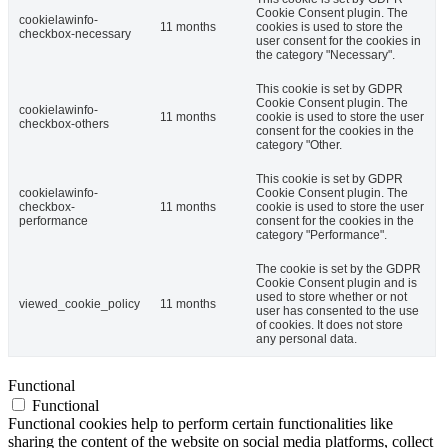
Cookie Consent plugin. The
cookielawinfo-
11 months
cookies is used to store the
checkbox-necessary
user consent for the cookies in
the category "Necessary".
This cookie is set by GDPR
Cookie Consent plugin. The
cookielawinfo-
11 months
cookie is used to store the user
checkbox-others
consent for the cookies in the
category "Other.
This cookie is set by GDPR
cookielawinfo-
Cookie Consent plugin. The
checkbox-
11 months
cookie is used to store the user
performance
consent for the cookies in the
category "Performance".
The cookie is set by the GDPR
Cookie Consent plugin and is
used to store whether or not
viewed_cookie_policy
11 months
user has consented to the use
of cookies. It does not store
any personal data.
Functional
Functional
Functional cookies help to perform certain functionalities like
sharing the content of the website on social media platforms, collect