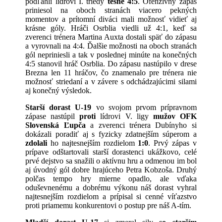
podľahli lídrovi I. triedy
tesne 4:5
. Ofenzívny zápas
priniesol na oboch stranách viacero pekných
momentov a prítomní diváci mali možnosť vidieť aj
krásne góly. Hráči Osrblia viedli už 4:1, keď sa
zverenci trénera Martina Auxta dostali späť do zápasu
a vyrovnali na 4:4. Ďalšie možnosti na oboch stranách
gól nepriniesli a tak v poslednej minúte na konečných
4:5 stanovil hráč Osrblia. Do zápasu nastúpilo v drese
Brezna len 11 hráčov, čo znamenalo pre trénera nie
možnosť striedaní a v závere s odchádzajúcimi silami
aj konečný výsledok.
Starší dorast U-19
vo svojom prvom prípravnom
zápase nastúpil
proti
lídrovi V. ligy
mužov OFK
Slovenská Ľupča
a zverenci trénera Dubínyho si
dokázali poradiť aj s fyzicky zdatnejším súperom a
zdolali
ho najtesnejším rozdielom
1:0
. Prvý zápas v
prípave odštartovali starší dorastenci ukážkovo, celé
prvé dejstvo sa snažili o aktívnu hru a odmenou im bol
aj úvodný gól dobre hrajúceho Petra Kobzoša. Druhý
polčas tempo hry mierne opadlo, ale vďaka
oduševnenému a dobrému výkonu náš dorast vyhral
najtesnejším rozdielom a prípisal si cenné víťazstvo
proti priamemu konkurentovi o postup pre náš A-tím.