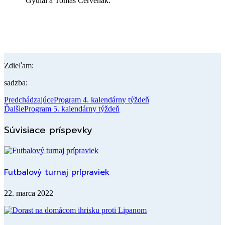
Gyulai a Tomáš Červeňák.
Zdieľam:
sadzba:
Predchádzajúce
Program 4. kalendárny týždeň
Ďalšie
Program 5. kalendárny týždeň
Súvisiace príspevky
Futbalový turnaj prípraviek
22. marca 2022