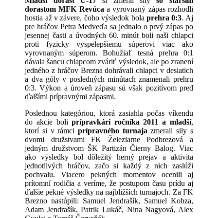
Mladší dorast U-17
si zmeral sily
so
starším
dorastom MFK Revúca
a vyrovnaný zápas rozhodli
hostia až v závere, čoho výsledok bola
prehra 0:3
. Aj
pre hráčov Petra Medveďa sa jednalo o prvý zápas po
jesennej časti a úvodných 60. minút boli naši chlapci
proti fyzicky vyspelepšiemu súperovi viac ako
vyrovnaným súperom. Bohužiaľ tesná prehra 0:1
dávala šancu chlapcom zváriť výsledok, ale po zranení
jedného z hráčov Brezna dohrávali chlapci v desiatich
a dva góly v posledných minútach znamenali prehru
0:3. Výkon a úroveň zápasu sú však pozitívom pred
ďalšími prípravnými zápasmi.
Poslednou kategóriou, ktorá zasiahla počas víkendu
do akcie boli
prípravkári
ročníka
2011 a mladší
,
ktorí si v rámci
prípravného turnaja
zmerali sily s
dvomi družstvami FK Železiarne Podbrezová a
jedným družstvom ŠK Partizán Čierny Balog. Viac
ako výsledky bol dôležitý herný prejav a aktivita
jednotlivých hráčov, začo si každý z nich zaslúži
pochvalu. Viacero pekných momentov ocenili aj
prítomní rodičia a veríme, že postupom času prídu aj
ďalšie pekné výsledky na najbližších turnajoch. Za FK
Brezno nastúpili: Samuel Jendrašík, Samuel Kobza,
Adam Jendrašík, Patrik Lukáč, Nina Nagyová, Alex