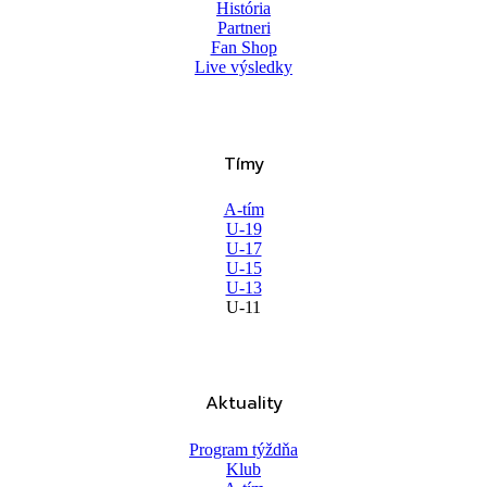
História
Partneri
Fan Shop
Live výsledky
Tímy
A-tím
U-19
U-17
U-15
U-13
U-11
Aktuality
Program týždňa
Klub