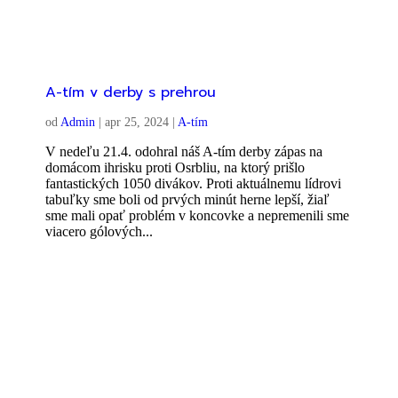
A-tím v derby s prehrou
od
Admin
|
apr 25, 2024
|
A-tím
V nedeľu 21.4. odohral náš A-tím derby zápas na
domácom ihrisku proti Osrbliu, na ktorý prišlo
fantastických 1050 divákov. Proti aktuálnemu lídrovi
tabuľky sme boli od prvých minút herne lepší, žiaľ
sme mali opať problém v koncovke a nepremenili sme
viacero gólových...