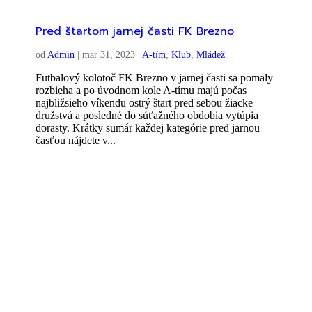
Pred štartom jarnej časti FK Brezno
od
Admin
|
mar 31, 2023
|
A-tím
,
Klub
,
Mládež
Futbalový kolotoč FK Brezno v jarnej časti sa pomaly
rozbieha a po úvodnom kole A-tímu majú počas
najbližsieho víkendu ostrý štart pred sebou žiacke
družstvá a posledné do súťažného obdobia vytúpia
dorasty. Krátky sumár každej kategórie pred jarnou
časťou nájdete v...