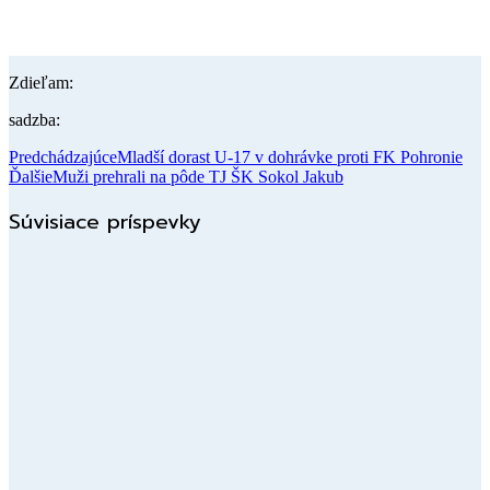
Zdieľam:
sadzba:
Predchádzajúce
Mladší dorast U-17 v dohrávke proti FK Pohronie
Ďalšie
Muži prehrali na pôde TJ ŠK Sokol Jakub
Súvisiace príspevky