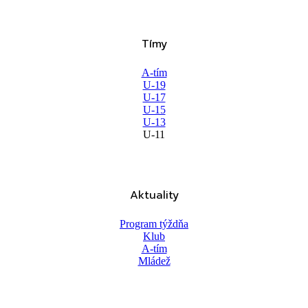
Tímy
A-tím
U-19
U-17
U-15
U-13
U-11
Aktuality
Program týždňa
Klub
A-tím
Mládež