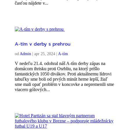
časťou nájdete v...
A-tím v derby s prehrou
od
Admin
|
apr 25, 2024
|
A-tím
V nedeľu 21.4. odohral náš A-tím derby zápas na
domácom ihrisku proti Osrbliu, na ktorý prišlo
fantastických 1050 divákov. Proti aktuálnemu lídrovi
tabuľky sme boli od prvých minút herne lepší, žiaľ
sme mali opať problém v koncovke a nepremenili sme
viacero gólových...