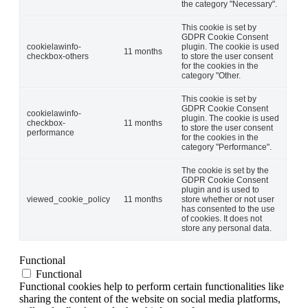
the category "Necessary".
This cookie is set by
GDPR Cookie Consent
cookielawinfo-
plugin. The cookie is used
11 months
checkbox-others
to store the user consent
for the cookies in the
category "Other.
This cookie is set by
GDPR Cookie Consent
cookielawinfo-
plugin. The cookie is used
checkbox-
11 months
to store the user consent
performance
for the cookies in the
category "Performance".
The cookie is set by the
GDPR Cookie Consent
plugin and is used to
viewed_cookie_policy
11 months
store whether or not user
has consented to the use
of cookies. It does not
store any personal data.
Functional
Functional
Functional cookies help to perform certain functionalities like
sharing the content of the website on social media platforms,