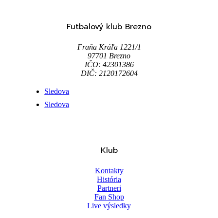
Futbalový klub Brezno
Fraňa Kráľa 1221/1
97701 Brezno
IČO: 42301386
DIČ: 2120172604
Sledova
Sledova
Klub
Kontakty
História
Partneri
Fan Shop
Live výsledky