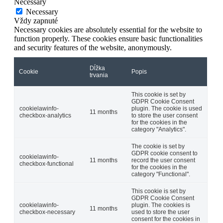
Necessary
Necessary
Vždy zapnuté
Necessary cookies are absolutely essential for the website to
function properly. These cookies ensure basic functionalities
and security features of the website, anonymously.
Dĺžka
Cookie
Popis
trvania
This cookie is set by
GDPR Cookie Consent
cookielawinfo-
plugin. The cookie is used
11 months
checkbox-analytics
to store the user consent
for the cookies in the
category "Analytics".
The cookie is set by
GDPR cookie consent to
cookielawinfo-
11 months
record the user consent
checkbox-functional
for the cookies in the
category "Functional".
This cookie is set by
GDPR Cookie Consent
cookielawinfo-
plugin. The cookies is
11 months
checkbox-necessary
used to store the user
consent for the cookies in