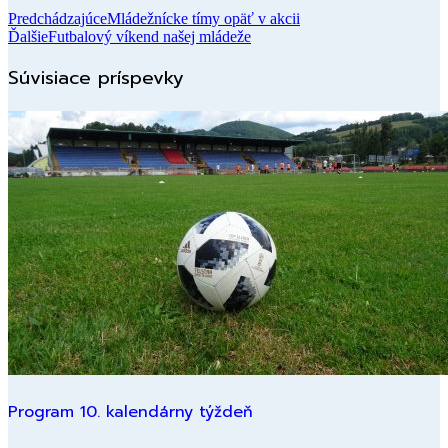
Predchádzajúce
Mládežnícke tímy opäť v akcii
Ďalšie
Futbalový víkend našej mládeže
Súvisiace príspevky
Program 10. kalendárny týždeň