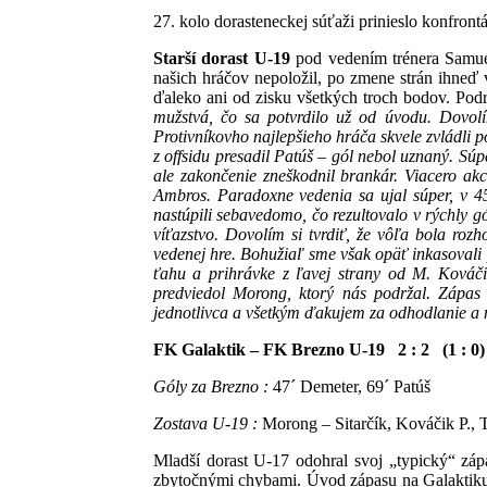
27. kolo dorasteneckej súťaži prinieslo konfro
Starší dorast U-19
pod vedením trénera Samuel
našich hráčov nepoložil, po zmene strán ihneď 
ďaleko ani od zisku všetkých troch bodov. Po
mužstvá, čo sa potvrdilo už od úvodu. Dovolí
Protivníkovho najlepšieho hráča skvele zvládli p
z offsidu presadil Patúš – gól nebol uznaný. Sú
ale zakončenie zneškodnil brankár. Viacero akc
Ambros. Paradoxne vedenia sa ujal súper, v 4
nastúpili sebavedomo, čo rezultovalo v rýchly g
víťazstvo. Dovolím si tvrdiť, že vôľa bola roz
vedenej hre. Bohužiaľ sme však opäť inkasovali 
ťahu a prihrávke z ľavej strany od M. Kováči
predviedol Morong, ktorý nás podržal. Zápas 
jednotlivca a všetkým ďakujem za odhodlanie a 
FK Galaktik – FK Brezno U-19 2 : 2 (1 : 0)
Góly za Brezno :
47´ Demeter, 69´ Patúš
Zostava U-19 :
Morong – Sitarčík, Kováčik P., 
Mladší dorast U-17 odohral svoj „typický“ záp
zbytočnými chybami. Úvod zápasu na Galaktiku b