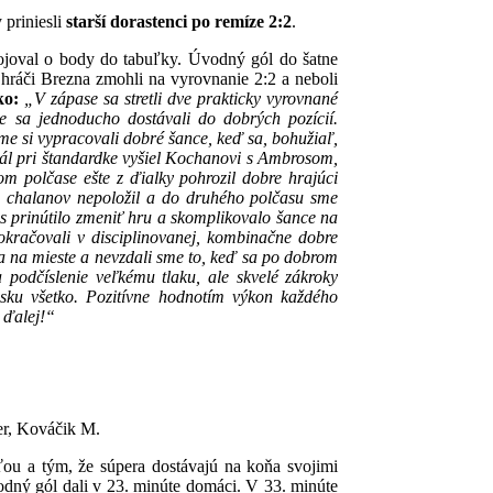
 priniesli
starší dorastenci po remíze 2:2
.
ojoval o body do tabuľky. Úvodný gól do šatne
 hráči Brezna zmohli na vyrovnanie 2:2 a neboli
ko:
„V zápase sa stretli dve prakticky vyrovnané
e sa jednoducho dostávali do dobrých pozícií.
sme si vypracovali dobré šance, keď sa, bohužiaľ,
gnál pri štandardke vyšiel Kochanovi s Ambrosom,
om polčase ešte z ďialky pohrozil dobre hrajúci
e chalanov nepoložil a do druhého polčasu sme
ás prinútilo zmeniť hru a skomplikovalo šance na
pokračovali v disciplinovanej, kombinačne dobre
la na mieste a nevzdali sme to, keď sa po dobrom
podčíslenie veľkému tlaku, ale skvelé zákroky
isku všetko. Pozitívne hodnotím výkon každého
 ďalej!“
er, Kováčik M.
ťou a tým, že súpera dostávajú na koňa svojimi
odný gól dali v 23. minúte domáci. V 33. minúte