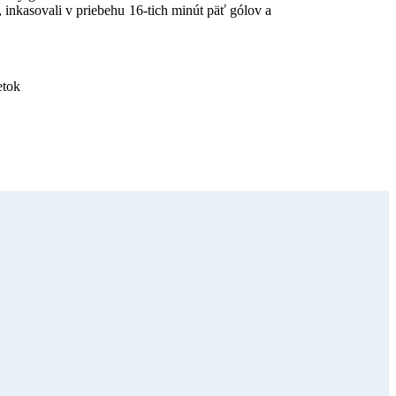
 inkasovali v priebehu 16-tich minút päť gólov a
etok