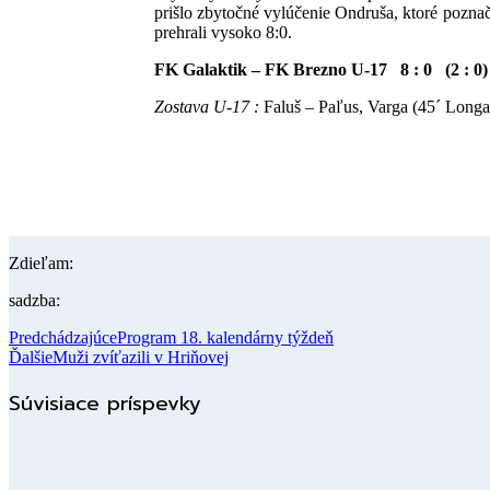
prišlo zbytočné vylúčenie Ondruša, ktoré poznač
prehrali vysoko 8:0.
FK Galaktik – FK Brezno U-17 8 : 0 (2 : 0)
Zostava U-17 :
Faluš – Paľus, Varga (45´ Longa
Zdieľam:
sadzba:
Predchádzajúce
Program 18. kalendárny týždeň
Ďalšie
Muži zvíťazili v Hriňovej
Súvisiace príspevky