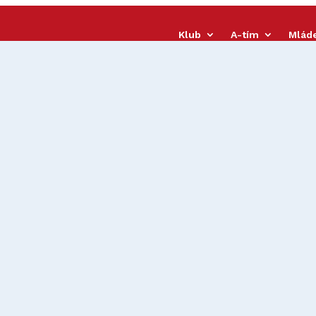
Klub
A-tím
Mlád