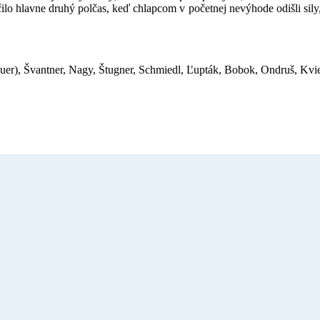
ilo hlavne druhý polčas, keď chlapcom v početnej nevýhode odišli sily,
uer), Švantner, Nagy, Štugner, Schmiedl, Ľupták, Bobok, Ondruš, Kvi