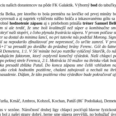
ntáciu našich dorastencov na pôde FK Galaktik. Výborný
bod
do tabuľky
a Belka, pre ktorého to bola premiéra na lavičke od prvej minúty b
vyrovnali a aj napriek vylúčeniu nášho hráča a inkasovanému gólu sa
drobné
hodnotenie zápasu
aj s priebehom prináša
tréner Samuel Bel
m si ale tvrdiť, že sme boli kvalitnejší než súper a kombinačne sm
okryť naši stopéri, z čoho plynula frustrácia súpera. V prvom polčase 
per sa dostal do minima šancí, no pri tutovke nás podržal Morong. Si
ií sa nepodarilo zfinalizovať pre nepresnosť, čo určite zamrzí. V prv
5+1’ sa presadil po dorážke do prázdnej brány Ferenc. Gól do šatn
ól Demetera, 1:1. V 56’ minúte bol po roztržke vylúčený Sitarčík, čo n
hodujúcim faktorom, ktorý ovplyvnil konečný výsledok. Naši chlapci 
po peknej strele Ferenca, 2:1. Motivácia 10 mužov na ihrisku však bo
ka presadil zblízka Patuš. Do konca zápasu sme čelili vzhľadom na 
ako celok hodnotím pozitívne, chalani zabojovali a nechali na ihr
nasadenie. Dúfam, že táto pozitívna vlna výsledkov bude pokračovať aj
Turňa, Krnáč, Ambros, Kobzoš, Kochan, Patúš (86´ Podoliaka), Demet
as v sezóne. Náročnosť druhej ligy chlapci pociťujú hlavne fyzickos
ol z našej strany dobrý, herne sme súpera prevýšili, no bohužiaľ úv