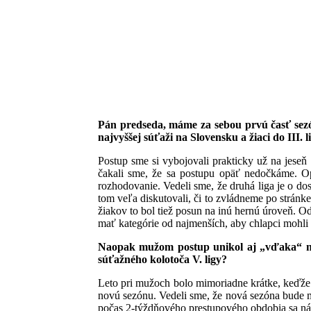
Pán predseda, máme za sebou prvú časť sezóny
najvyššej súťaži na Slovensku a žiaci do III. 
Postup sme si vybojovali prakticky už na jeseň
čakali sme, že sa postupu opäť nedočkáme. Op
rozhodovanie. Vedeli sme, že druhá liga je o d
tom veľa diskutovali, či to zvládneme po stránke
žiakov to bol tiež posun na inú hernú úroveň. Od
mať kategórie od najmenších, aby chlapci mo
Naopak mužom postup unikol aj „vďaka“ ned
súťažného kolotoča V. ligy?
Leto pri mužoch bolo mimoriadne krátke, keďže d
novú sezónu. Vedeli sme, že nová sezóna bude mi
počas 2-týždňového prestupového obdobia sa nám