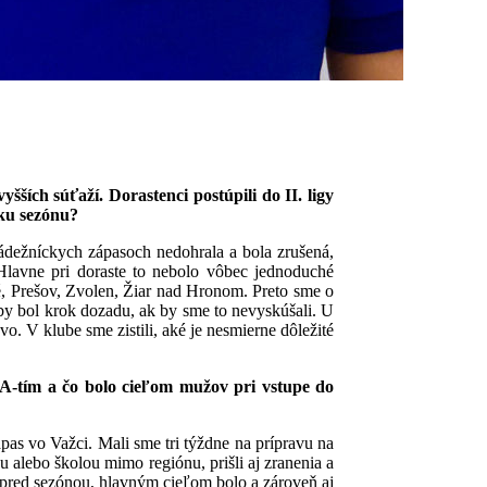
ších súťaží. Dorastenci postúpili do II. ligy
cku sezónu?
ládežníckych zápasoch nedohrala a bola zrušená,
Hlavne pri doraste to nebolo vôbec jednoduché
é, Prešov, Zvolen, Žiar nad Hronom. Preto sme o
 by bol krok dozadu, ak by sme to nevyskúšali. U
o. V klube sme zistili, aké je nesmierne dôležité
A-tím a čo bolo cieľom mužov pri vstupe do
pas vo Važci. Mali sme tri týždne na prípravu na
 alebo školou mimo regiónu, prišli aj zranenia a
 pred sezónou, hlavným cieľom bolo a zároveň aj