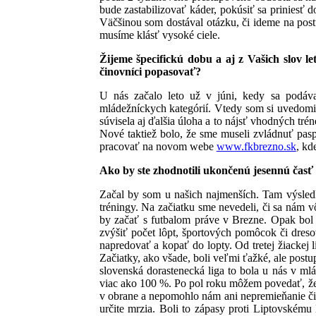
bude zastabilizovať káder, pokúsiť sa priniesť 
Väčšinou som dostával otázku, či ideme na pos
musíme klásť vysoké ciele.
Žijeme špecifickú dobu a aj z Vašich slov l
činovníci popasovať?
U nás začalo leto už v júni, kedy sa podáva
mládežníckych kategórií. Vtedy som si uvedomil
súvisela aj ďalšia úloha a to nájsť vhodných tré
Nové taktiež bolo, že sme museli zvládnuť pas
pracovať na novom webe
www.fkbrezno.sk
, kd
Ako by ste zhodnotili ukončenú jesennú časť
Začal by som u našich najmenších. Tam výsledky
tréningy. Na začiatku sme nevedeli, či sa nám v
by začať s futbalom práve v Brezne. Opak bol 
zvýšiť počet lôpt, športových pomôcok či dreso
napredovať a kopať do lopty.
Od tretej žiackej
Začiatky, ako všade, boli veľmi ťažké, ale post
slovenská dorastenecká liga to bola u nás v m
viac ako 100 %. Po pol roku môžem povedať, že
v obrane a nepomohlo nám ani nepremieňanie čis
určite mrzia. Boli to zápasy proti Liptovském