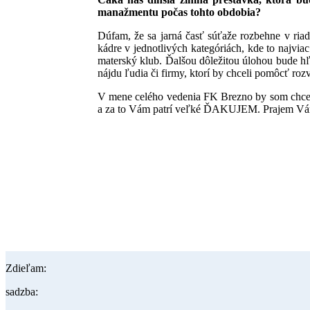
manažmentu počas tohto obdobia?
Dúfam, že sa jarná časť súťaže rozbehne v ria
kádre v jednotlivých kategóriách, kde to najvi
materský klub. Ďalšou dôležitou úlohou bude hľ
nájdu ľudia či firmy, ktorí by chceli pomôcť rozv
V mene celého vedenia FK Brezno by som chcel v
a za to Vám patrí veľké ĎAKUJEM. Prajem Vám a
Zdieľam:
sadzba: