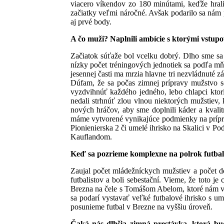
viacero víkendov zo 180 minútami, keďže hral
začiatky veľmi náročné. Avšak podarilo sa nám 
aj prvé body.
A čo muži? Naplnili ambície s ktorými vstupo
Začiatok súťaže bol vcelku dobrý. Dlho sme sa 
nízky počet tréningových jednotiek sa podľa mň
jesennej časti ma mrzia hlavne tri nezvládnuté
Dúfam, že sa počas zimnej prípravy mužstvo sc
vyzdvihnúť každého jedného, lebo chlapci ktorí
nedali strhnúť zlou vlnou niektorých mužstiev,
nových hráčov, aby sme doplnili káder a kvali
máme vytvorené vynikajúce podmienky na prípra
Pionienierska 2 či umelé ihrisko na Skalici v P
Kauflandom.
Keď sa pozrieme komplexne na polrok futbalu
Zaujal počet mládežníckych mužstiev a počet de
futbalistov a boli sebestační. Vieme, že toto j
Brezna na čele s Tomášom Abelom, ktoré nám vy
sa podarí vystavať veľké futbalové ihrisko s u
posunieme futbal v Brezne na vyššiu úroveň.
Čaká nás dlhšia zimná prestávka, ktorá bu