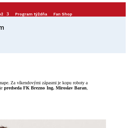
ež
Program týždňa
Fan Shop
om
j mape. Za víkendovými zápasmi je kopu roboty a
 je
predseda FK Brezno
Ing. Miroslav Baran
,