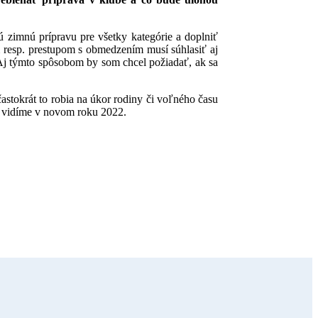
 zimnú prípravu pre všetky kategórie a doplniť
m resp. prestupom s obmedzením musí súhlasiť aj
 Aj týmto spôsobom by som chcel požiadať, ak sa
stokrát to robia na úkor rodiny či voľného času
a vidíme v novom roku 2022.