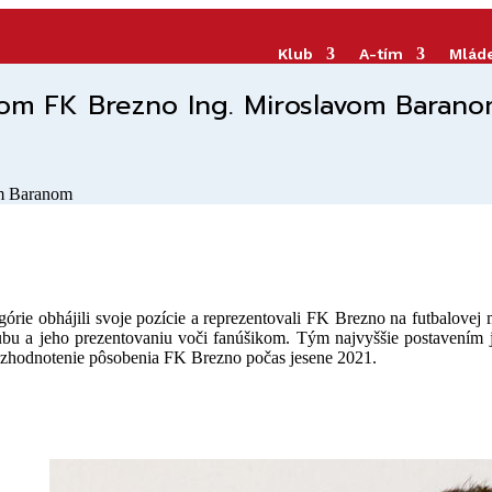
Klub
A-tím
Mlád
dom FK Brezno Ing. Miroslavom Baran
górie obhájili svoje pozície a reprezentovali FK Brezno na futbalove
 klubu a jeho prezentovaniu voči fanúšikom. Tým najvyššie postavením
o zhodnotenie pôsobenia FK Brezno počas jesene 2021.