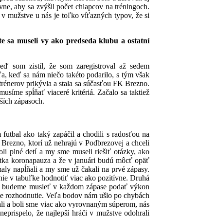
vne, aby sa zvýšil počet chlapcov na tréningoch.
 mužstve u nás je toľko víťazných typov, že si
te sa museli vy ako predseda klubu a ostatní
eď som zistil, že som zaregistroval až sedem
a, keď sa nám niečo takéto podarilo, s tým však
 trénerov prikývla a stala sa súčasťou FK Brezno.
usíme spĺňať viaceré kritériá.
Začalo sa taktiež
ších zápasoch.
futbal ako taký zapáčil a chodili s radosťou na
 Brezno, ktorí už nehrajú v Podbrezovej a chceli
i plné detí a my sme museli riešiť otázky, ako
rátka koronapauza a že v januári budú môcť opäť
aly napĺňali a my sme už čakali na prvé zápasy.
nie v tabuľke hodnotiť viac ako pozitívne.
Druhá
a že budeme musieť v každom zápase podať výkon
ne rozhodnutie. Veľa bodov nám ušlo po chybách
ali a boli sme viac ako vyrovnaným súperom, nás
prispelo, že najlepší hráči v mužstve odohrali