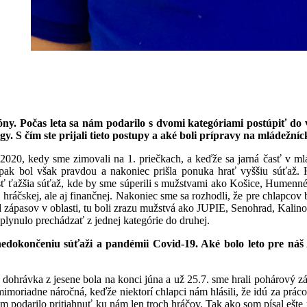
. Počas leta sa nám podarilo s dvomi kategóriami postúpiť do vyš
ligy. S čím ste prijali tieto postupy a aké boli prípravy na mládežní
 2020, kedy sme zimovali na 1. priečkach, a keďže sa jarná časť v m
ak bol však pravdou a nakoniec prišla ponuka hrať vyššiu súťaž. 
osť ťažšia súťaž, kde by sme súperili s mužstvami ako Košice, Humenn
 hráčskej, ale aj finančnej. Nakoniec sme sa rozhodli, že pre chlapcov
 zápasov v oblasti, tu boli zrazu mužstvá ako JUPIE, Senohrad, Kalinov
hli plynulo prechádzať z jednej kategórie do druhej.
okončeniu súťaži a pandémii Covid-19. Aké bolo leto pre náš 
ohrávka z jesene bola na konci júna a už 25.7. sme hrali pohárový zá
moriadne náročná, keďže niektorí chlapci nám hlásili, že idú za prácou
 podarilo pritiahnuť ku nám len troch hráčov. Tak ako som písal ešte