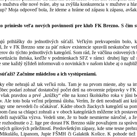
do mužstva ešte nové tváre, aby sa zvýšila konkurencia v mužstve a hla
tup? Moja odpoveď bola, že ideme a hráme od zápasu k zápasu, avšak v
eto prinieslo veľa nových povinností pre klub FK Brezno. S čím s
jú prihlášky do jednotlivých súťaží. Veľkým prekvapením bolo, k
, že v FK Brezno sme za päť rokov existencie spravili neskutočne veľ
nerov do týchto jednotlivých kategórií. Som rád, že väčšina oslovených
portizáciu ihriska, keďže v podmienkach SFZ v rámci druhej ligy už m
e sme každý týždeň informovali o novinkách v našom klube aj o najbliž
 súťaží? Začnime mládežou a ich vystúpeniami.
 ešte nehrajú až tak veľkú rolu. Tam je na prvom mieste, aby sa im 
ôbec podarí zohnať dostatočný počet detí na otvorenie prípravky v FK
však pravdou a prvé „krúžky“ ešte na konci školského roka v júni bol
v. Ale toto bola veľmi príjemná úloha. Verím, že deti neodradí ani k
 ligy sme nevedeli čo očakávať. Kádre oboch žiackych kategórií sa pom
upom času sa chlapci zohrali a v oboch kategóriách môžeme ich postave
ládeži najväčšia výzva. Vedeli sme, že to bude nesmierne náročné, 
 rozhodnutie o 2. lige pre dorast FK Brezno stále považujem za správ
tých gólových príležitostí. Predovšetkým zápasy, kde sme tesne prehr
u Mikulášu, Lipanom, Jupie FŠMH či Galaktik Košice. K pohode tiež ne