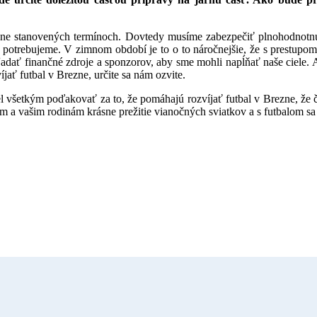
dne stanovených termínoch. Dovtedy musíme zabezpečiť plnohodnotnú
ac potrebujeme. V zimnom období je to o to náročnejšie, že s prestupo
adať finančné zdroje a sponzorov, aby sme mohli napĺňať naše ciele.
íjať futbal v Brezne, určite sa nám ozvite.
šetkým poďakovať za to, že pomáhajú rozvíjať futbal v Brezne, že ča
 vašim rodinám krásne prežitie vianočných sviatkov a s futbalom s