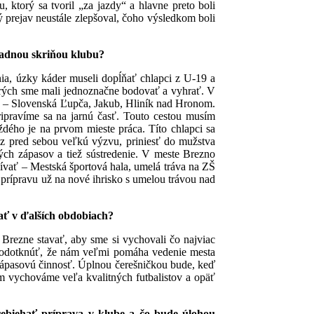
 ktorý sa tvoril „za jazdy“ a hlavne preto boli
 prejav neustále zlepšoval, čoho výsledkom boli
kladnou skriňou klubu?
nia, úzky káder museli dopĺňať chlapci z U-19 a
torých sme mali jednoznačne bodovať a vyhrať. V
ca – Slovenská Ľupča, Jakub, Hliník nad Hronom.
ripravíme sa na jarnú časť. Touto cestou musím
ždého je na prvom mieste práca. Títo chlapci sa
raz pred sebou veľkú výzvu, priniesť do mužstva
ých zápasov a tiež sústredenie. V meste Brezno
vať – Mestská športová hala, umelá tráva na ZŠ
 prípravu už na nové ihrisko s umelou trávou nad
vať v ďalších obdobiach?
 Brezne stavať, aby sme si vychovali čo najviac
eba podotknúť, že nám veľmi pomáha vedenie mesta
zápasovú činnosť. Úplnou čerešničkou bude, keď
am vychováme veľa kvalitných futbalistov a opäť
rebiehať príprava v klube a čo bude úlohou