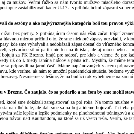
i aj za mužov.
Veľmi ťažko sa nám tvorilo mužstvo mladšieho dorastu,
postupne zastabilizovať káder U-17 a s pribúdajúcimi zápasmi sa herný
vali do sezóny a ako najvýraznejšia kategória boli tou pravou vý
držali bez prehry. S pribúdajúcim časom nás však začali trápiť zrane
a hlavnou mierou pričinil o to, že sme niektoré zápasy nezvládli, v k
 zápasy, kde sme vyhrávali a nedokázali zápas dostať do víťazného kon
elí, vytvoríme silnú partiu nie len na ihrisku, ale aj mimo neho a p
 bojujú za FK Brezno, hrajú pre radosť, pre klub a vieme, že pre ka
 kedy už do I. triedy lanária hráčov a platia ich. Myslím, že máme te
tne sa pripravili na jarnú časť. Máme naplánovaných viacero prípravn
vu, kde veríme, ak nám to umožní pandemická situácia, budeme využí
odbrezovej. Nesmierne sa tešíme, že na budúci rok vybehneme na zimnú
 v Brezne. Čo zaujalo, čo sa podarilo a na čom by sme mohli sta
tí, ktoré sme dokázali zaregistrovať za pol roka. Na tomto musíme v
e cesta na dlhé trate, ale dali sme sa na boj a ideme bojovať. Tu tr
tvára stále lepšie a lepšie podmienky na plnohodnotnú tréningovú a 
melou trávou nad Kauflandom, na ktoré sa už všetci tešia. Verím, že t
de určite dôležitou časťou prípravy na jarnú časť. Ako bude p