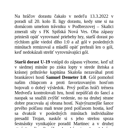
Na hráčov dorastu čakalo v nedeľu 13.3.2022 v
poradi už 20. kolo II. ligy dorastu, kedy sme si na
domácom umelom trávniku v Podbrezovej – Skalici
zmerali sily s FK Spišská Nová Ves. Oba zápasy
priniesli opäť vyrovnané priebehy hry, starší dorast po
rýchlom góle viedol dlho 1:0 a až gól v posledných
minútach remizoval a mladší opäť prehrali len o gól,
keď nedokázali streliť vyrovnávajúci gól.
Starší dorast U-19
vstúpil do zápasu výborne, keď už
v siedmej minúte po zisku lopty v strede ihriska a
krásnej prihrávke kapitána Skaloša nezaváhal proti
brankárovi hostí
Samuel Demeter 1:0
. Gól pomohol
našim chlapcom a proti favorizovaným hosťom
bojovali o dobrý výsledok. Prvý polčas hráči trénera
Medveďa kontrolovali hru, hostí nepúšťali do šancí a
naopak sa snažili zvýšiť vedenie, no na druhej strane
dobre pracovala aj obrana hostí. Najvýraznejšie šance
prvého polčasu mali tesne pred polčasom hostia, keď
sa dvakrát v posledných minútach individuálne
presadil Trojan, naskôr si s jeho strelou spoza
šestnástky vynikajúce poradil Martinec a v druhej