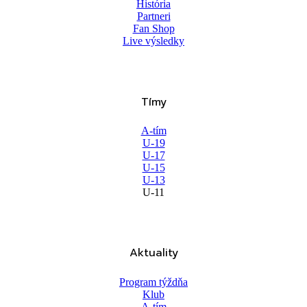
História
Partneri
Fan Shop
Live výsledky
Tímy
A-tím
U-19
U-17
U-15
U-13
U-11
Aktuality
Program týždňa
Klub
A-tím