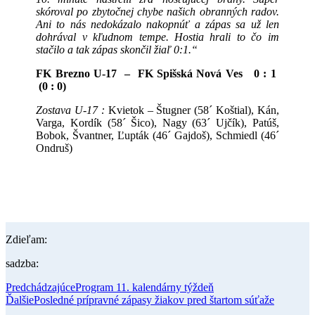
skóroval po zbytočnej chybe našich obranných radov.
Ani to nás nedokázalo nakopnúť a zápas sa už len
dohrával v kľudnom tempe. Hostia hrali to čo im
stačilo a tak zápas skončil žiaľ 0:1.“
FK Brezno U-17 – FK Spišská Nová Ves 0 : 1
(0 : 0)
Zostava U-17 :
Kvietok – Štugner (58´ Koštial), Kán,
Varga, Kordík (58´ Šico), Nagy (63´ Ujčík), Patúš,
Bobok, Švantner, Ľupták (46´ Gajdoš), Schmiedl (46´
Ondruš)
Zdieľam:
sadzba:
Predchádzajúce
Program 11. kalendárny týždeň
Ďalšie
Posledné prípravné zápasy žiakov pred štartom súťaže