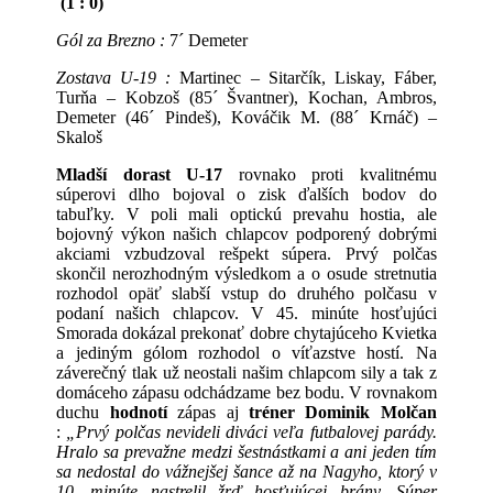
(1 : 0)
Gól za Brezno :
7´ Demeter
Zostava U-19 :
Martinec – Sitarčík, Liskay, Fáber,
Turňa – Kobzoš (85´ Švantner), Kochan, Ambros,
Demeter (46´ Pindeš), Kováčik M. (88´ Krnáč) –
Skaloš
Mladší dorast U-17
rovnako proti kvalitnému
súperovi dlho bojoval o zisk ďalších bodov do
tabuľky. V poli mali optickú prevahu hostia, ale
bojovný výkon našich chlapcov podporený dobrými
akciami vzbudzoval rešpekt súpera. Prvý polčas
skončil nerozhodným výsledkom a o osude stretnutia
rozhodol opäť slabší vstup do druhého polčasu v
podaní našich chlapcov. V 45. minúte hosťujúci
Smorada dokázal prekonať dobre chytajúceho Kvietka
a jediným gólom rozhodol o víťazstve hostí. Na
záverečný tlak už neostali našim chlapcom sily a tak z
domáceho zápasu odchádzame bez bodu. V rovnakom
duchu
hodnotí
zápas aj
tréner
Dominik Molčan
:
„Prvý polčas nevideli diváci veľa futbalovej parády.
Hralo sa prevažne medzi šestnástkami a ani jeden tím
sa nedostal do vážnejšej šance až na Nagyho, ktorý v
10. minúte nastrelil žrď hosťujúcej brány. Súper