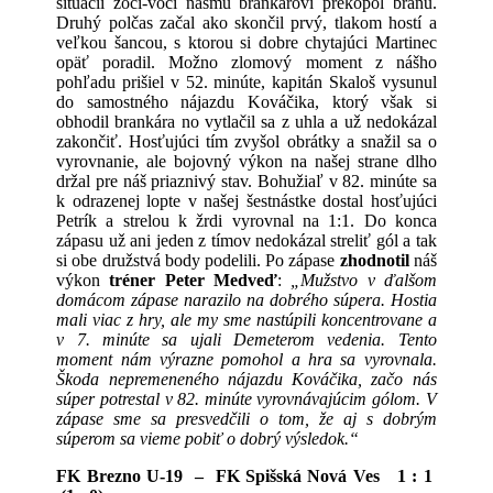
situácii zoči-voči nášmu brankárovi prekopol bránu.
Druhý polčas začal ako skončil prvý, tlakom hostí a
veľkou šancou, s ktorou si dobre chytajúci Martinec
opäť poradil. Možno zlomový moment z nášho
pohľadu prišiel v 52. minúte, kapitán Skaloš vysunul
do samostného nájazdu Kováčika, ktorý však si
obhodil brankára no vytlačil sa z uhla a už nedokázal
zakončiť. Hosťujúci tím zvyšol obrátky a snažil sa o
vyrovnanie, ale bojovný výkon na našej strane dlho
držal pre náš priaznivý stav. Bohužiaľ v 82. minúte sa
k odrazenej lopte v našej šestnástke dostal hosťujúci
Petrík a strelou k žrdi vyrovnal na 1:1. Do konca
zápasu už ani jeden z tímov nedokázal streliť gól a tak
si obe družstvá body podelili. Po zápase
zhodnotil
náš
výkon
tréner Peter Medveď
:
„Mužstvo v ďalšom
domácom zápase narazilo na dobrého súpera. Hostia
mali viac z hry, ale my sme nastúpili koncentrovane a
v 7. minúte sa ujali Demeterom vedenia. Tento
moment nám výrazne pomohol a hra sa vyrovnala.
Škoda nepremeneného nájazdu Kováčika, začo nás
súper potrestal v 82. minúte vyrovnávajúcim gólom. V
zápase sme sa presvedčili o tom, že aj s dobrým
súperom sa vieme pobiť o dobrý výsledok.“
FK Brezno U-19 – FK Spišská Nová Ves 1 : 1